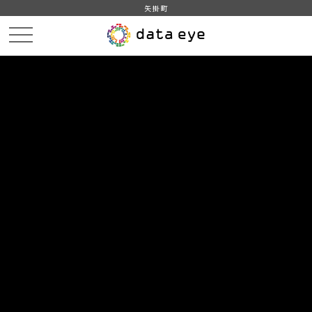
矢掛町
HOME
データカタログ
矢掛町_平成31年_人口_世帯_人口動態
矢掛町_平成30年_人口動態_外国人
DATA
CATA
データカタログ
データセット名
矢掛町_平成31年_人口_世帯_人口
動態
リソース名
矢掛町_平成30年_人口動態_外
国人