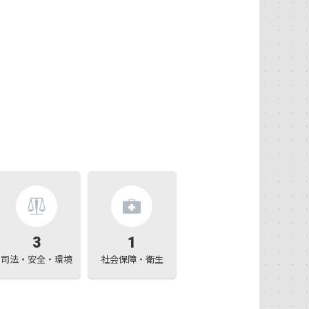
3
1
司法・安全・環境
社会保障・衛生